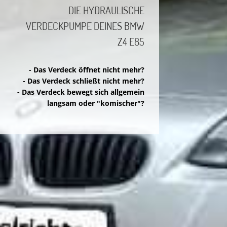
DIE HYDRAULISCHE
Essenzielle Cookies
VERDECKPUMPE DEINES BMW
Z4 E85
Google Maps
- Das Verdeck öffnet nicht mehr?
- Das Verdeck schließt nicht mehr?
Google Analytics
- Das Verdeck bewegt sich allgemein
langsam oder "komischer"?
Auswahl speichern