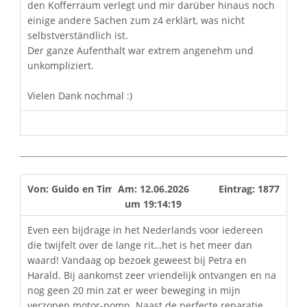
den Kofferraum verlegt und mir darüber hinaus noch
einige andere Sachen zum z4 erklärt, was nicht
selbstverständlich ist.
Der ganze Aufenthalt war extrem angenehm und
unkompliziert.
Vielen Dank nochmal :)
Von:
Guido en Tim
Am:
12.06.2026
Eintrag:
1877
um
19:14:19
Even een bijdrage in het Nederlands voor iedereen
die twijfelt over de lange rit…het is het meer dan
waard! Vandaag op bezoek geweest bij Petra en
Harald. Bij aankomst zeer vriendelijk ontvangen en na
nog geen 20 min zat er weer beweging in mijn
verzopen motor-pomp. Naast de perfecte reparatie