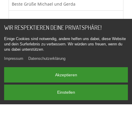
Beste Grüße Michael und Gerda
WIR RESPEKTIEREN DEINE PRIVATSPHÄRE!
Einige Cookies sind notwendig, andere helfen uns dabei, diese Website
Von:
Jörg
Am:
08.06.2026
Eintrag:
1874
und dein Surferlebnis zu verbessern. Wir würden uns freuen, wenn du
uns dabei unterstützen.
um
18:25:04
Impressum
Datenschutzerklärung
Ein super Team die beiden, es sitzt jeder Handgriff,
besser als jede BMW Werkstatt. Top Arbeit zu einem
umschlagbaren Preis und dazu noch viele nützliche
Akzeptieren
Tipps erhalten. Jederzeit wieder, vielen Dank und viele
Grüße Jörg
Einstellen
Von:
Bernhard
Am:
07.06.2026
Eintrag:
1873