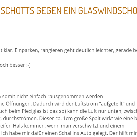
SCHOTTS GEGEN EIN GLASWINDSCH
okies
st klar. Einparken, rangieren geht deutlich leichter, gerade b
cs
och besser :-)
Aus
nn somit nicht einfach rausgenommen werden
ine Öffnungen. Dadurch wird der Luftstrom "aufgeteilt" und
auch beim Plexiglas ist das so) kann die Luft nur unten, zwis
durchströmen. Dieser ca. 1cm große Spalt wirkt wie eine b
steifen Hals kommen, wenn man verschwitzt und einem
ch habe mir dafür einen Schal ins Auto gelegt. Der hilft mi