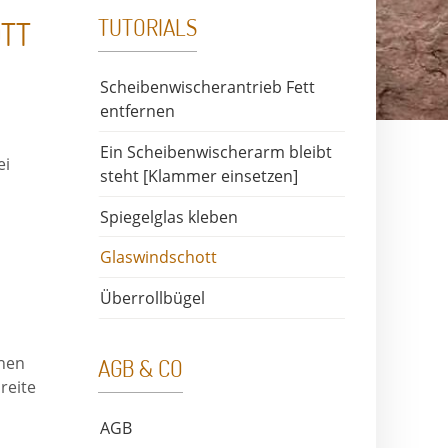
TUTORIALS
OTT
Scheibenwischerantrieb Fett
entfernen
Ein Scheibenwischerarm bleibt
ei
steht [Klammer einsetzen]
Spiegelglas kleben
Glaswindschott
wahl speichern
Überrollbügel
chen
AGB & CO
reite
AGB
r