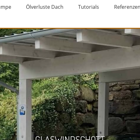
umpe
Ölverluste Dach
Tutorials
Referenze
GLASWINDSCHOTT