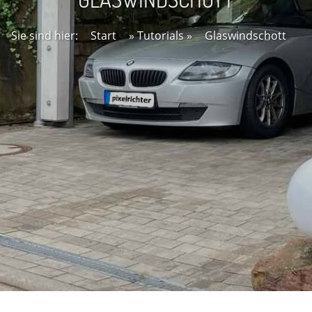
Sie sind hier:
Start
»
Tutorials
»
Glaswindschott