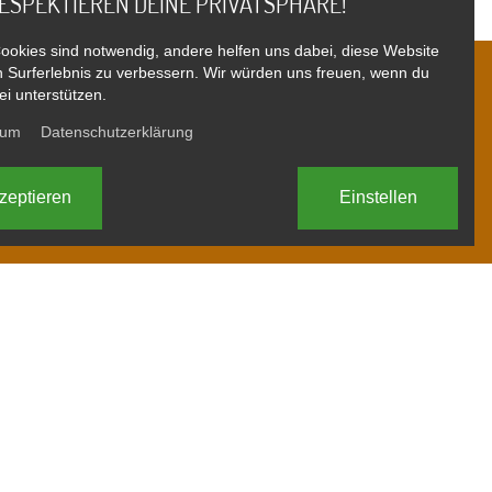
ESPEKTIEREN DEINE PRIVATSPHÄRE!
Cookies sind notwendig, andere helfen uns dabei, diese Website
n Surferlebnis zu verbessern. Wir würden uns freuen, wenn du
i unterstützen.
aren?
sum
Datenschutzerklärung
zeptieren
Einstellen
KUNDEN
Referenzen
Gästebuch