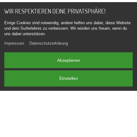
speichern oder drucken.
WIR RESPEKTIEREN DEINE PRIVATSPHÄRE!
KLICK
Einige Cookies sind notwendig, andere helfen uns dabei, diese Website
und dein Surferlebnis zu verbessern. Wir würden uns freuen, wenn du
uns dabei unterstützen.
Impressum
Datenschutzerklärung
Akzeptieren
Einstellen
Jeder sagt Dichtung dazu, es ist aber nur eine Abdeckung,
die ab Werk nicht verklebt wird. Die Abdeckung ist nur