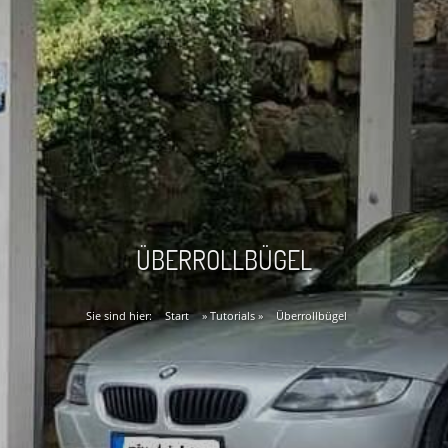
ÜBERROLLBÜGEL
Sie sind hier:
Start
»
Tutorials
»
Überrollbügel