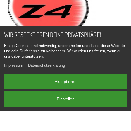
WIR RESPEKTIEREN DEINE PRIVATSPHÄRE!
Einige Cookies sind notwendig, andere helfen uns dabei, diese Website
und dein Surferlebnis zu verbessern. Wir würden uns freuen, wenn du
uns dabei unterstützen.
Impressum
Datenschutzerklärung
Akzeptieren
Du hast noch Fragen, oder möchtest einen Termin
Einstellen
vereinbaren?
E-MAIL
0151 59235457