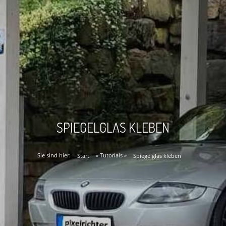
SPIEGELGLAS KLEBEN
Sie sind hier:
Start
»
Tutorials
»
Spiegelglas kleben