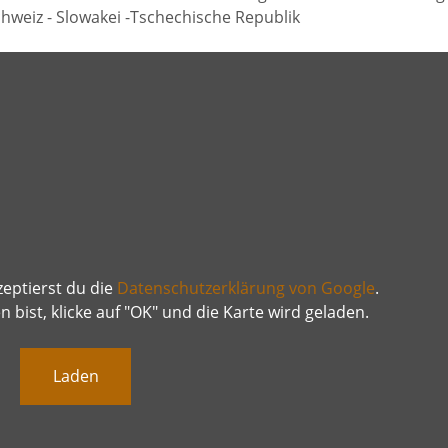
chweiz - Slowakei -Tschechische Republik
tics
Aus
eptierst du die
Datenschutzerklärung von Google
.
bist, klicke auf "OK" und die Karte wird geladen.
Laden