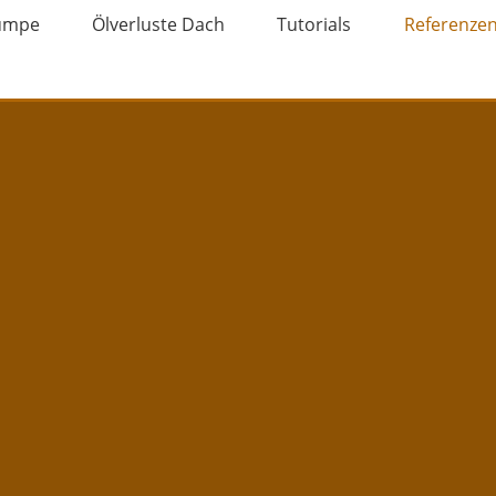
umpe
Ölverluste Dach
Tutorials
Referenze