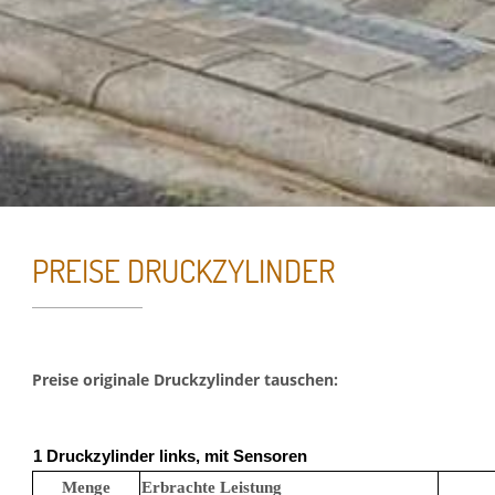
PREISE DRUCKZYLINDER
Essenzielle Cookies
Preise originale Druckzylinder tauschen:
Google Maps
1 Druckzylinder links, mit Sensoren
Google Analytics
Menge
Erbrachte Leistung