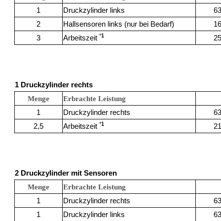
1
Druckzylinder links
63
Auswahl speichern
2
Hallsensoren links (nur bei Bedarf)
16
*
1
3
Arbeitszeit
25
1 Druckzylinder rechts
Menge
Erbrachte Leistung
1
Druckzylinder rechts
63
*
1
2,5
Arbeitszeit
21
2 Druckzylinder mit Sensoren
Menge
Erbrachte Leistung
1
Druckzylinder rechts
63
1
Druckzylinder links
63