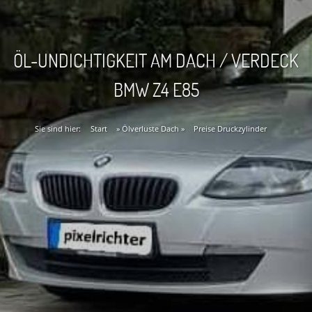
ÖL-UNDICHTIGKEIT AM DACH / VERDECK
BMW Z4 E85
Sie sind hier:
Start
»
Ölverluste Dach
»
Preise Druckzylinder