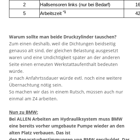
2
Hallsensoren links (nur bei Bedarf)
16
*
1
5
Arbeitszeit
42
Warum sollte man beide Druckzylinder tauschen?
Zum einen deshalb, weil die Dichtungen beidseitig
genauso alt sind, der gleichen Belastung ausgesetzt
waren und eine Undichtigkeit später an der anderen
Seite einen erneuten Werkstattaufenthalt bedeuten
würde.
Je nach Anfahrtssdauer würde evtl. noch eine weitere
Übernachtung nötig sein.
So machen wir das in einem Rutsch, müssen auch nur
einmal am Z4 arbeiten.
Nun zu BMW:
Bei ALLEN Arbeiten am Hydrauliksystem muss BMW
eine bereits vorher umgebaute Pumpe wieder an den
alten Platz verbauen. Das ist
den Reparaturbestimmungen von BMW geschuldet. Das