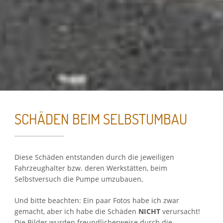
SCHÄDEN BEIM SELBSTUMBAU
Essenzielle Cookies
Diese Schäden entstanden durch die jeweiligen
Fahrzeughalter bzw. deren Werkstätten, beim
Selbstversuch die Pumpe umzubauen,
Google Maps
Und bitte beachten: Ein paar Fotos habe ich zwar
gemacht, aber ich habe die Schäden
NICHT
verursacht!
Google Analytics
Die Bilder wurden freundlicherweise durch die