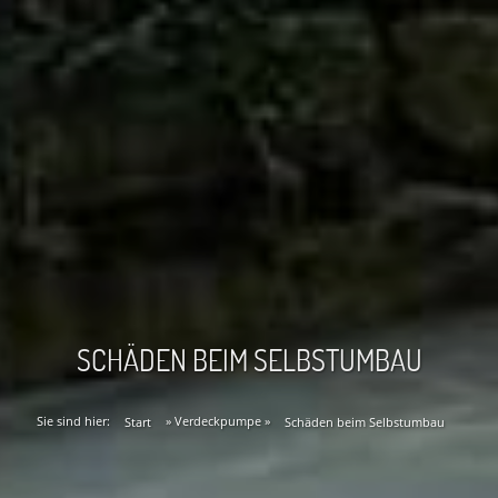
SCHÄDEN BEIM SELBSTUMBAU
Sie sind hier:
Start
»
Verdeckpumpe
»
Schäden beim Selbstumbau