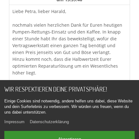
Liebe Petra, lieber Harald,
nochmals vielen herzlichen Dank für Euren heutigen
Pumpen-Rettungs-Einsatz und den Kaffee. In knapp
einer Stunde habt Ihr das bewekstelligt, wofür die
Vertragswerkstatt einen ganzen Tag benötigt und
einen Preis jenseits von Gut und Böse verlangt.
Hinzu kommt noch, dass die Halbwertzeit Eurer
optimierten Reparaturlösung um ein Wesentliches
höher liegt.
Reparatur mit Weitblick, das lob ich mir.
WIR RESPEKTIEREN DEINE PRIVATSPHÄRE!
Einige Cookies sind notwendig, andere helfen uns dabei, diese Website
Ich kann jedem Z4ler mit Hydraulikpumpenproblemen
und dein Surferlebnis zu verbessern. Wir würden uns freuen, wenn du
nur anraten:
uns dabei unterstützen.
WENDET EUCH VERTRAUENSVOLL AN PIXELRICHTER!!!
Impressum
Datenschutzerklärung
Gruß und Dank,
Michael
Akzeptieren