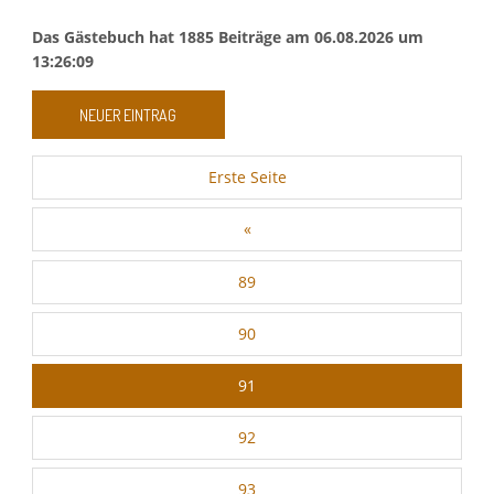
Essenzielle Cookies
Das Gästebuch hat
1885
Beiträge am
06.08.2026
um
13:26:09
Google Maps
Google Analytics
Erste Seite
«
Auswahl speichern
89
90
91
92
93