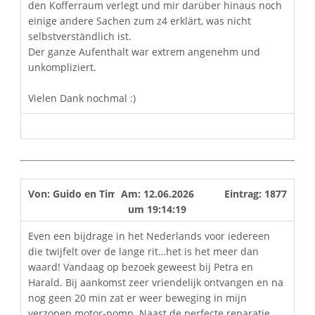
den Kofferraum verlegt und mir darüber hinaus noch
einige andere Sachen zum z4 erklärt, was nicht
selbstverständlich ist.
Der ganze Aufenthalt war extrem angenehm und
unkompliziert.
Vielen Dank nochmal :)
Von:
Guido en Tim
Am:
12.06.2026
Eintrag:
1877
um
19:14:19
Even een bijdrage in het Nederlands voor iedereen
die twijfelt over de lange rit…het is het meer dan
waard! Vandaag op bezoek geweest bij Petra en
Harald. Bij aankomst zeer vriendelijk ontvangen en na
nog geen 20 min zat er weer beweging in mijn
verzopen motor-pomp. Naast de perfecte reparatie