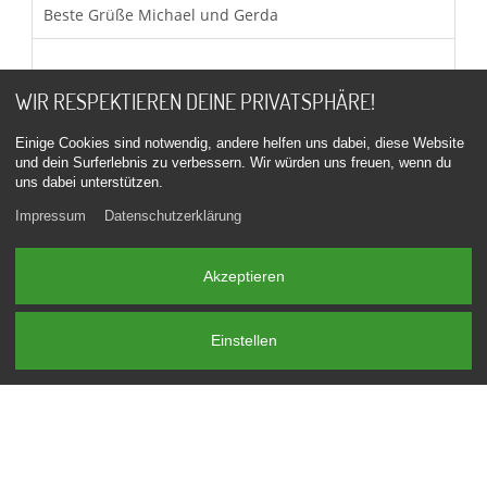
Beste Grüße Michael und Gerda
WIR RESPEKTIEREN DEINE PRIVATSPHÄRE!
Einige Cookies sind notwendig, andere helfen uns dabei, diese Website
Von:
Jörg
Am:
08.06.2026
Eintrag:
1874
und dein Surferlebnis zu verbessern. Wir würden uns freuen, wenn du
uns dabei unterstützen.
um
18:25:04
Impressum
Datenschutzerklärung
Ein super Team die beiden, es sitzt jeder Handgriff,
besser als jede BMW Werkstatt. Top Arbeit zu einem
umschlagbaren Preis und dazu noch viele nützliche
Akzeptieren
Tipps erhalten. Jederzeit wieder, vielen Dank und viele
Grüße Jörg
Einstellen
Von:
Bernhard
Am:
07.06.2026
Eintrag:
1873