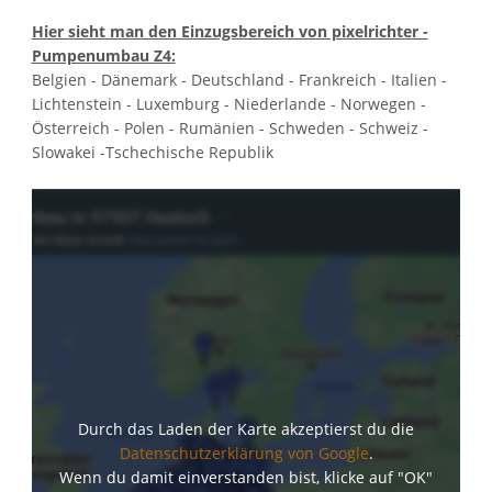
Hier sieht man den Einzugsbereich von pixelrichter -
Google Maps
Pumpenumbau Z4:
Belgien - Dänemark - Deutschland - Frankreich - Italien -
Lichtenstein - Luxemburg - Niederlande - Norwegen -
Google Analytics
Österreich - Polen - Rumänien - Schweden - Schweiz -
Slowakei -Tschechische Republik
Auswahl speichern
Durch das Laden der Karte akzeptierst du die
Datenschutzerklärung von Google
.
Wenn du damit einverstanden bist, klicke auf "OK"